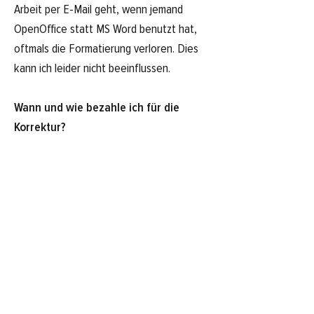
Arbeit per E-Mail geht, wenn jemand
OpenOffice statt MS Word benutzt hat,
oftmals die Formatierung verloren. Dies
kann ich leider nicht beeinflussen.
Wann und wie bezahle ich für die
Korrektur?
[ Zusammen mit deiner korrigierten Arbeit
erhältst du eine Rechnung. Danach
kannst du den fälligen Betrag per
Banküberweisung zahlen, auch PayPal ist
für kleinere Beträge möglich.
Mitglied im